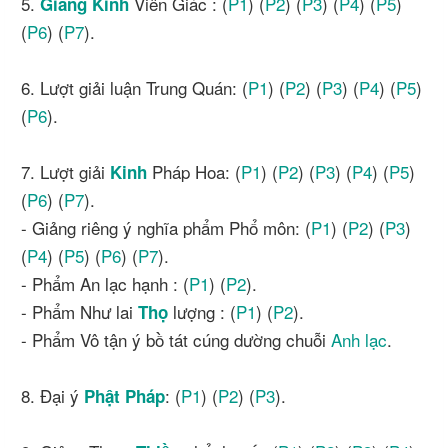
5.
Viên Giác : (
P1
) (
P2
) (
P3
) (
P4
) (
P5
)
Giảng Kinh
(
P6
) (
P7
).
6. Lượt giải luận Trung Quán: (
P1
) (
P2
) (
P3
) (
P4
) (
P5
)
(
P6
).
7. Lượt giải
Pháp Hoa: (
P1
) (
P2
) (
P3
) (
P4
) (
P5
)
Kinh
(
P6
) (
P7
).
- Giảng riêng ý nghĩa phẩm Phổ môn: (
P1
) (
P2
) (
P3
)
(
P4
) (
P5
) (
P6
) (
P7
).
- Phẩm An lạc hạnh : (
P1
) (
P2
).
- Phẩm Như lai
lượng : (
P1
) (
P2
).
Thọ
- Phẩm Vô tận ý bồ tát cúng dường chuỗi
Anh lạc
.
8. Đại ý
: (
P1
) (
P2
) (
P3
).
Phật Pháp