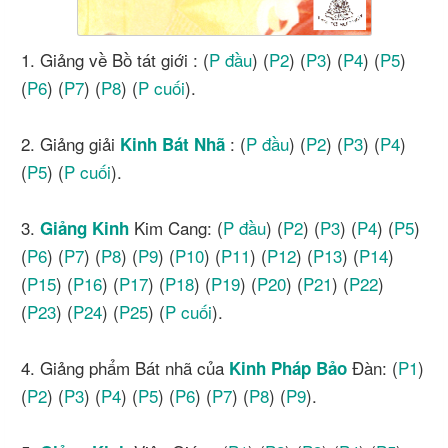
1. Giảng về Bồ tát giới : (
P đầu
) (
P2
) (
P3
) (
P4
) (
P5
)
(
P6
) (
P7
) (
P8
) (
P cuối
).
2. Giảng giải
: (
P đầu
) (
P2
) (
P3
) (
P4
)
Kinh Bát Nhã
(
P5
) (
P cuối
).
3.
Kim Cang: (
P đầu
) (
P2
) (
P3
) (
P4
) (
P5
)
Giảng Kinh
(
P6
) (
P7
) (
P8
) (
P9
) (
P10
) (
P11
) (
P12
) (
P13
) (
P14
)
(
P15
) (
P16
) (
P17
) (
P18
) (
P19
) (
P20
) (
P21
) (
P22
)
(
P23
) (
P24
) (
P25
) (
P cuối
).
4. Giảng phẩm Bát nhã của
Đàn: (
P1
)
Kinh
Pháp Bảo
(
P2
) (
P3
) (
P4
) (
P5
) (
P6
) (
P7
) (
P8
) (
P9
).