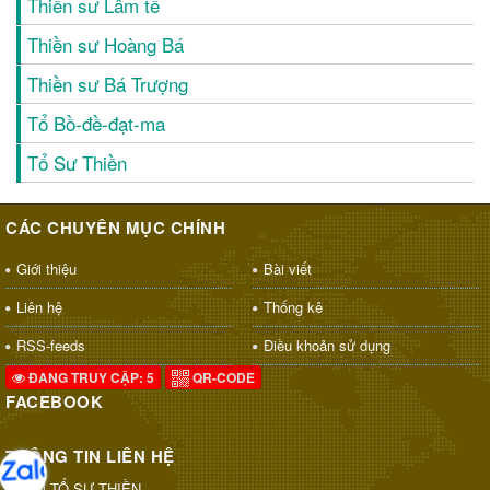
Thiền sư Lâm tế
Thiền sư Hoàng Bá
Thiền sư Bá Trượng
Tổ Bồ-đề-đạt-ma
Tổ Sư Thiền
CÁC CHUYÊN MỤC CHÍNH
Giới thiệu
Bài viết
Liên hệ
Thống kê
RSS-feeds
Điều khoản sử dụng
ĐANG TRUY CẬP: 5
QR-CODE
FACEBOOK
THÔNG TIN LIÊN HỆ
THAM TỔ SƯ THIỀN