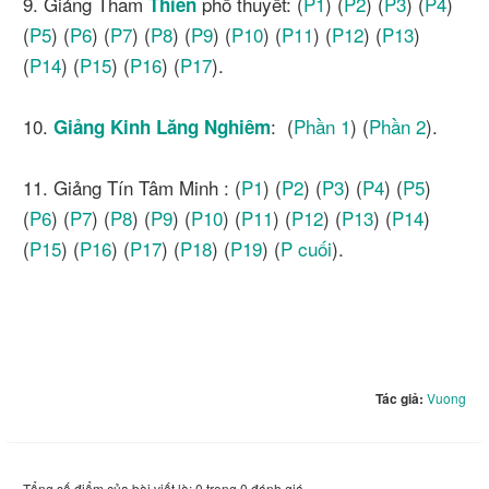
9. Giảng Tham
phổ thuyết: (
P1
) (
P2
) (
P3
) (
P4
)
Thiền
(
P5
) (
P6
) (
P7
) (
P8
) (
P9
) (
P10
) (
P11
) (
P12
) (
P13
)
(
P14
) (
P15
) (
P16
) (
P17
).
10.
: (
Phần 1
) (
Phần 2
).
Giảng Kinh
Lăng Nghiêm
11. Giảng Tín Tâm Minh : (
P1
) (
P2
) (
P3
) (
P4
) (
P5
)
(
P6
) (
P7
) (
P8
) (
P9
) (
P10
) (
P11
) (
P12
) (
P13
) (
P14
)
(
P15
) (
P16
) (
P17
) (
P18
) (
P19
) (
P cuối
).
Tác giả:
Vuong
Tổng số điểm của bài viết là: 0 trong 0 đánh giá