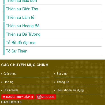
Thiền sư Bác sơn
Thiền sư Diên Thọ
Thiền sư Lâm tế
Thiền sư Hoàng Bá
Thiền sư Bá Trượng
Tổ Bồ-đề-đạt-ma
Tổ Sư Thiền
CÁC CHUYÊN MỤC CHÍNH
Giới thiệu
Bài viết
Liên hệ
Thống kê
RSS-feeds
Điều khoản sử dụng
ĐANG TRUY CẬP: 3
QR-CODE
FACEBOOK