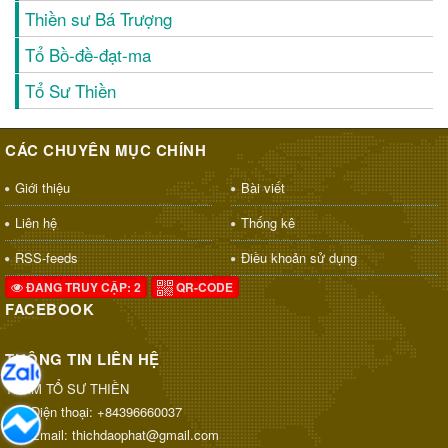
Thiền sư Bá Trượng
Tổ Bồ-đề-đạt-ma
Tổ Sư Thiền
CÁC CHUYÊN MỤC CHÍNH
Giới thiệu
Bài viết
Liên hệ
Thống kê
RSS-feeds
Điều khoản sử dụng
ĐANG TRUY CẬP: 2
QR-CODE
FACEBOOK
THÔNG TIN LIÊN HỆ
THAM TỔ SƯ THIỀN
Điện thoại:
+84396660037
Email:
thichdaophat@gmail.com