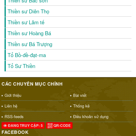
Thiền sư Bác sơn
Thiền sư Diên Thọ
Thiền sư Lâm tế
Thiền sư Hoàng Bá
Thiền sư Bá Trượng
Tổ Bồ-đề-đạt-ma
Tổ Sư Thiền
CÁC CHUYÊN MỤC CHÍNH
Giới thiệu
Bài viết
Liên hệ
Thống kê
RSS-feeds
Điều khoản sử dụng
ĐANG TRUY CẬP: 5
QR-CODE
FACEBOOK