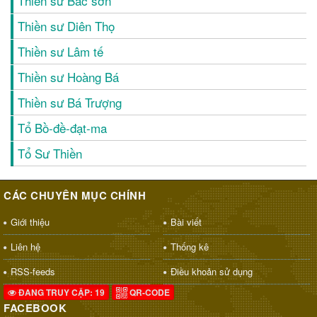
Thiền sư Bác sơn
Thiền sư Diên Thọ
Thiền sư Lâm tế
Thiền sư Hoàng Bá
Thiền sư Bá Trượng
Tổ Bồ-đề-đạt-ma
Tổ Sư Thiền
CÁC CHUYÊN MỤC CHÍNH
Giới thiệu
Bài viết
Liên hệ
Thống kê
RSS-feeds
Điều khoản sử dụng
ĐANG TRUY CẬP: 19
QR-CODE
FACEBOOK