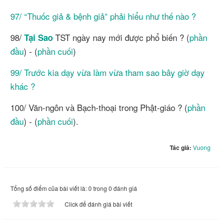
97/ “Thuốc giả & bệnh giả” phải hiểu như thế nào ?
98/
TST ngày nay mới được phổ biến ? (
phần
Tại Sao
đầu
) - (
phần cuối
)
99/ Trước kia dạy vừa làm vừa tham sao bây giờ dạy
khác ?
100/ Văn-ngôn và Bạch-thoại trong Phật-giáo ? (
phần
đầu
) - (
phần cuối
).
Tác giả:
Vuong
Tổng số điểm của bài viết là: 0 trong 0 đánh giá
Click để đánh giá bài viết