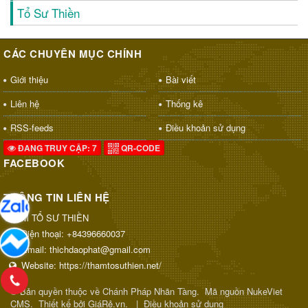
Tổ Sư Thiền
CÁC CHUYÊN MỤC CHÍNH
Giới thiệu
Bài viết
Liên hệ
Thống kê
RSS-feeds
Điều khoản sử dụng
ĐANG TRUY CẬP: 7
QR-CODE
FACEBOOK
THÔNG TIN LIÊN HỆ
THAM TỔ SƯ THIỀN
Điện thoại:
+84396660037
Email:
thichdaophat@gmail.com
Website:
https://thamtosuthien.net/
© Bản quyền thuộc về
Chánh Pháp Nhãn Tàng
.
Mã nguồn
NukeViet
CMS
.
Thiết kế bởi GiáRẻ.vn.
|
Điều khoản sử dụng