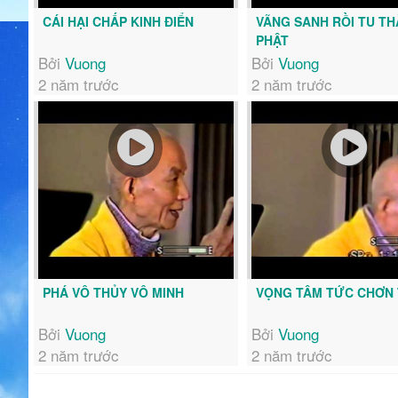
CÁI HẠI CHẤP KINH ĐIỂN
VÃNG SANH RỒI TU T
PHẬT
Bởi
Vuong
Bởi
Vuong
2 năm trước
2 năm trước
PHÁ VÔ THỦY VÔ MINH
VỌNG TÂM TỨC CHƠN
Bởi
Vuong
Bởi
Vuong
2 năm trước
2 năm trước