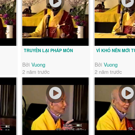
TRUYỀN LẠI PHÁP MÔN
VÌ KHỔ NÊN MỚI T
Bởi
Vuong
Bởi
Vuong
2 năm trước
2 năm trước