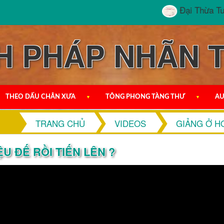
Đại Thừa Tuyệt Đ
H PHÁP NHÃN 
THEO DẤU CHÂN XƯA
▼
TÔNG PHONG TÀNG THƯ
▼
AU
TRANG CHỦ
VIDEOS
GIẢNG Ở H
ỆU ĐẾ RỒI TIẾN LÊN ?