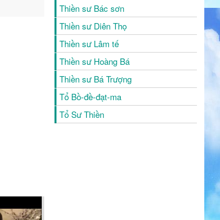
Thiền sư Bác sơn
Thiền sư Diên Thọ
Thiền sư Lâm tế
Thiền sư Hoàng Bá
Thiền sư Bá Trượng
Tổ Bồ-đề-đạt-ma
Tổ Sư Thiền