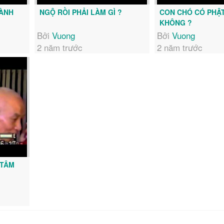
HÀNH
NGỘ RỒI PHẢI LÀM GÌ ?
CON CHÓ CÓ PHẬ
KHÔNG ?
Bởi
Vuong
Bởi
Vuong
2 năm trước
2 năm trước
 TÂM