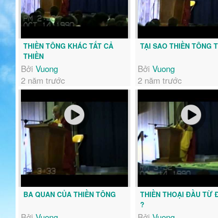
THIỀN TÔNG KHÁC TẤT CẢ
TẠI SAO THIỀN TÔNG 
THIỀN
Bởi
Vuong
Bởi
Vuong
2 năm trước
2 năm trước
BA QUAN CỦA THIỀN TÔNG
THIỀN THOẠI ĐẦU TỪ 
?
Bởi
Vuong
Bởi
Vuong