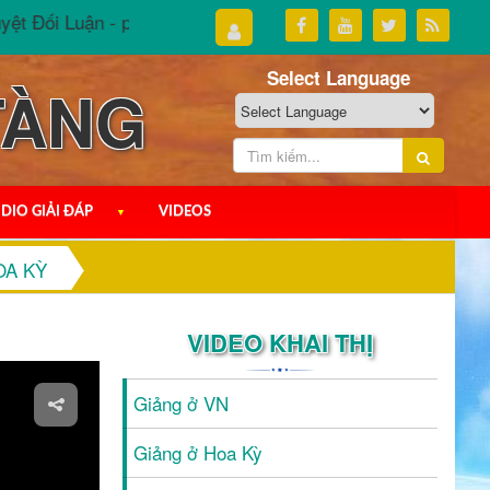
ối Luận - phần III
Đại Thừa Tuyệt Đối Luận - phần II
Select Language
TÀNG
DIO GIẢI ĐÁP
▼
VIDEOS
OA KỲ
VIDEO KHAI THỊ
Giảng ở VN
Giảng ở Hoa Kỳ