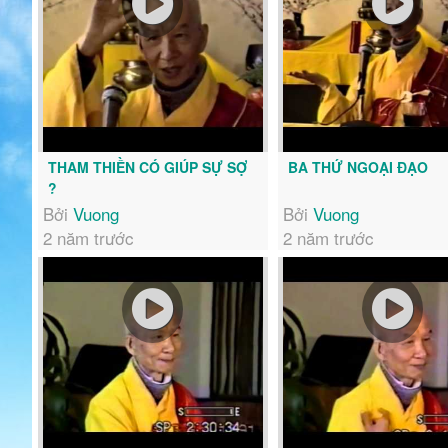
THAM THIỀN CÓ GIÚP SỰ SỢ
BA THỨ NGOẠI ĐẠO
?
Bởi
Vuong
Bởi
Vuong
2 năm trước
2 năm trước