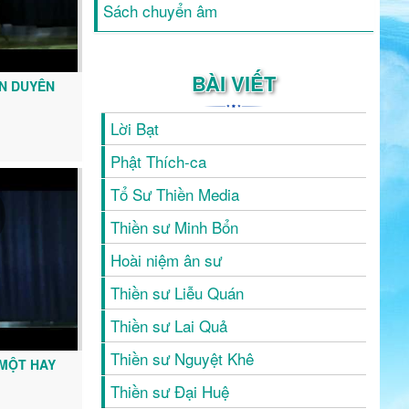
Sách chuyển âm
BÀI VIẾT
ÂN DUYÊN
Lời Bạt
Phật Thích-ca
Tổ Sư Thiền Media
Thiền sư Minh Bổn
Hoài niệm ân sư
Thiền sư Liễu Quán
Thiền sư Lai Quả
Thiền sư Nguyệt Khê
 MỘT HAY
Thiền sư Đại Huệ