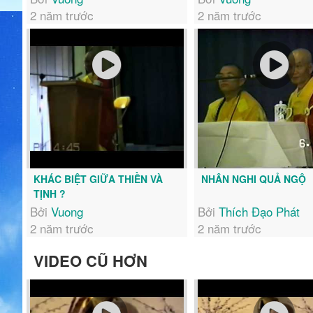
2 năm trước
2 năm trước
KHÁC BIỆT GIỮA THIỀN VÀ
NHÂN NGHI QUẢ NGỘ
TỊNH ?
Bởi
Vuong
Bởi
Thích Đạo Phát
2 năm trước
2 năm trước
VIDEO CŨ HƠN