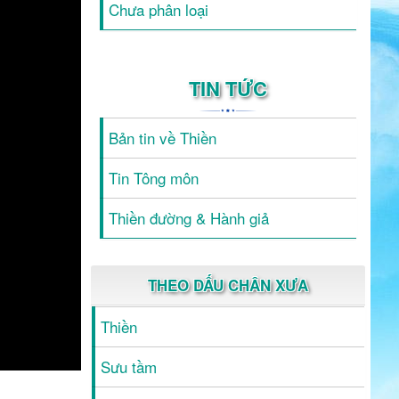
Chưa phân loại
TIN TỨC
Bản tin về Thiền
Tin Tông môn
Thiền đường & Hành giả
THEO DẤU CHÂN XƯA
Thiền
Sưu tầm