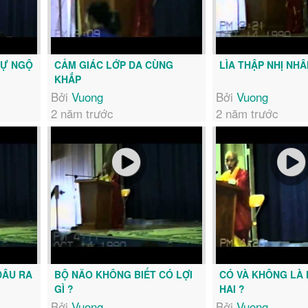
TỰ NGỘ
CẢM GIÁC LỚP DA CÙNG
LÌA THẬP NHỊ NH
KHẮP
Bởi
Vuong
Bởi
Vuong
2 năm trước
2 năm trước
ĐÂU RA
BỘ NÃO KHÔNG BIẾT CÓ LỢI
CÓ VÀ KHÔNG LÀ
GÌ ?
HAI ?
Bởi
Vuong
Bởi
Vuong