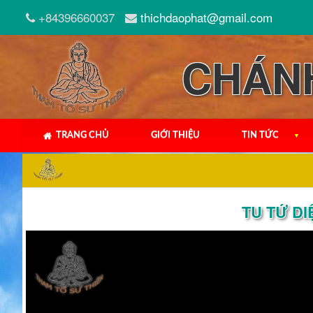
+84396660037
thichdaophat@gmail.com
CHÁN
TRANG CHỦ
GIỚI THIỆU
TIN TỨC
▼
TU TỨ DI