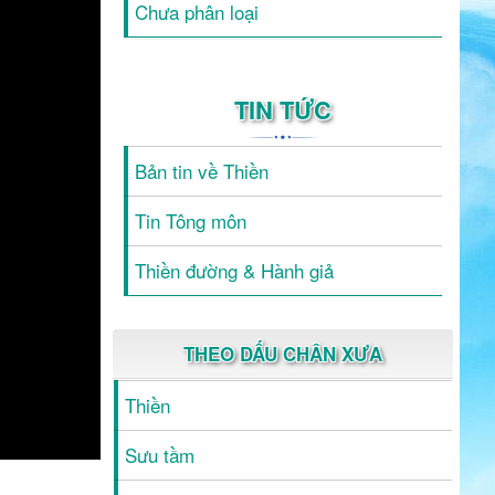
Chưa phân loại
TIN TỨC
Bản tin về Thiền
Tin Tông môn
Thiền đường & Hành giả
THEO DẤU CHÂN XƯA
Thiền
Sưu tầm