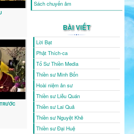
Sách chuyển âm
U
BÀI VIẾT
Lời Bạt
Phật Thích-ca
Tổ Sư Thiền Media
Thiền sư Minh Bổn
Hoài niệm ân sư
Thiền sư Liễu Quán
 TRƯỚC
Thiền sư Lai Quả
Thiền sư Nguyệt Khê
Thiền sư Đại Huệ