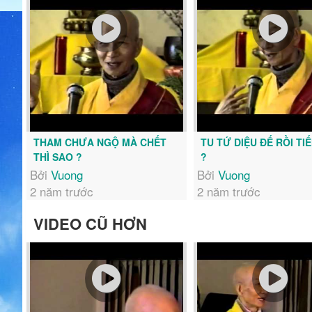
THAM CHƯA NGỘ MÀ CHẾT
TU TỨ DIỆU ĐẾ RỒI TI
THÌ SAO ?
?
Bởi
Vuong
Bởi
Vuong
2 năm trước
2 năm trước
VIDEO CŨ HƠN