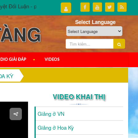
ối Luận - phần III
Đại Thừa Tuyệt Đối Luận - phần II
Select Language
TÀNG
DIO GIẢI ĐÁP
▼
VIDEOS
OA KỲ
VIDEO KHAI THỊ
Giảng ở VN
Giảng ở Hoa Kỳ