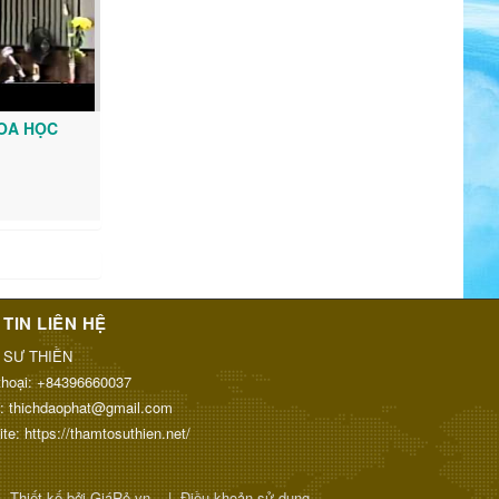
OA HỌC
TIN LIÊN HỆ
 SƯ THIỀN
thoại:
+84396660037
l:
thichdaophat@gmail.com
ite:
https://thamtosuthien.net/
.
Thiết kế bởi GiáRẻ.vn.
|
Điều khoản sử dụng