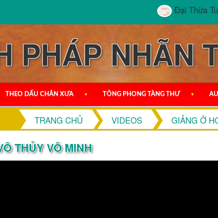
Đại Thừa Tuyệt Đ
H PHÁP NHÃN 
THEO DẤU CHÂN XƯA
▼
TÔNG PHONG TÀNG THƯ
▼
AU
TRANG CHỦ
VIDEOS
GIẢNG Ở H
VÔ THỦY VÔ MINH