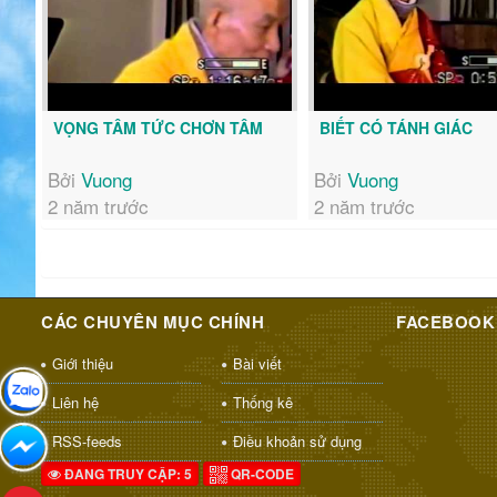
VỌNG TÂM TỨC CHƠN TÂM
BIẾT CÓ TÁNH GIÁC
Bởi
Vuong
Bởi
Vuong
2 năm trước
2 năm trước
CÁC CHUYÊN MỤC CHÍNH
FACEBOOK
Giới thiệu
Bài viết
Liên hệ
Thống kê
RSS-feeds
Điều khoản sử dụng
ĐANG TRUY CẬP: 5
QR-CODE