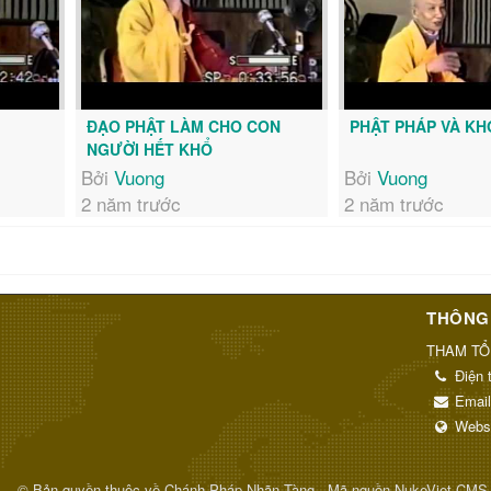
ĐẠO PHẬT LÀM CHO CON
PHẬT PHÁP VÀ KH
NGƯỜI HẾT KHỔ
Bởi
Vuong
Bởi
Vuong
2 năm trước
2 năm trước
THÔNG 
THAM TỔ
Điện 
Emai
Webs
© Bản quyền thuộc về
Chánh Pháp Nhãn Tàng
.
Mã nguồn
NukeViet CMS