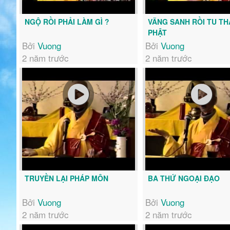
NGỘ RỒI PHẢI LÀM GÌ ?
VÃNG SANH RỒI TU T
PHẬT
Bởi
Vuong
Bởi
Vuong
2 năm trước
2 năm trước
TRUYỀN LẠI PHÁP MÔN
BA THỨ NGOẠI ĐẠO
Bởi
Vuong
Bởi
Vuong
2 năm trước
2 năm trước