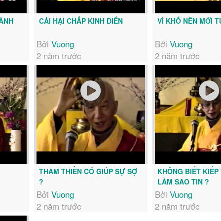
HÀNH
CÁI HẠI CHẤP KINH ĐIỂN
VÌ KHỔ NÊN MỚI T
Bởi
Vuong
Bởi
Vuong
2 năm trước
2 năm trước
THAM THIỀN CÓ GIÚP SỰ SỢ
KHÔNG BIẾT KIẾP
?
LÀM SAO TIN ?
Bởi
Vuong
Bởi
Vuong
2 năm trước
2 năm trước