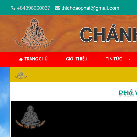
+84396660037
thichdaophat@gmail.com
CHÁN
TRANG CHỦ
GIỚI THIỆU
TIN TỨC
▼
PHÁ 