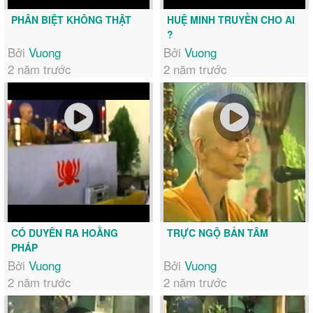
PHÂN BIỆT KHÔNG THẬT
HUỆ MINH TRUYỀN CHO AI
?
Bởi
Vuong
Bởi
Vuong
2 năm trước
2 năm trước
CÓ DUYÊN RA HOẰNG
TRỰC NGỘ BẢN TÂM
PHÁP
Bởi
Vuong
Bởi
Vuong
2 năm trước
2 năm trước