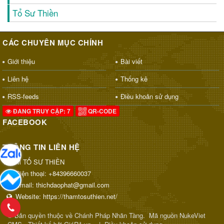
Tổ Sư Thiền
CÁC CHUYÊN MỤC CHÍNH
Giới thiệu
Bài viết
Liên hệ
Thống kê
RSS-feeds
Điều khoản sử dụng
ĐANG TRUY CẬP: 7
QR-CODE
FACEBOOK
THÔNG TIN LIÊN HỆ
THAM TỔ SƯ THIỀN
Điện thoại:
+84396660037
Email:
thichdaophat@gmail.com
Website:
https://thamtosuthien.net/
© Bản quyền thuộc về
Chánh Pháp Nhãn Tàng
.
Mã nguồn
NukeViet