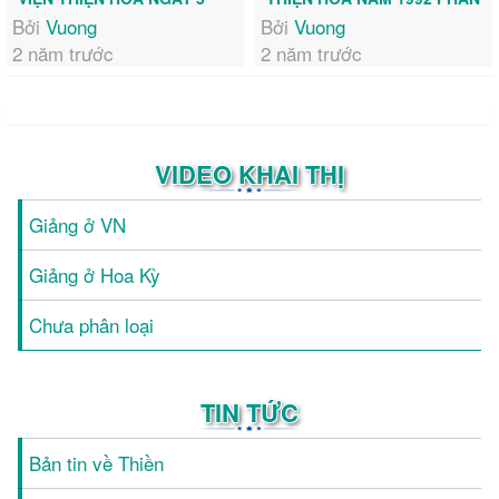
THÁNG 3 NĂM 1993 PHẦN
CUỐI
Bởi
Vuong
Bởi
Vuong
ĐẦU
2 năm trước
2 năm trước
VIDEO KHAI THỊ
Giảng ở VN
Giảng ở Hoa Kỳ
Chưa phân loại
TIN TỨC
Bản tin về Thiền