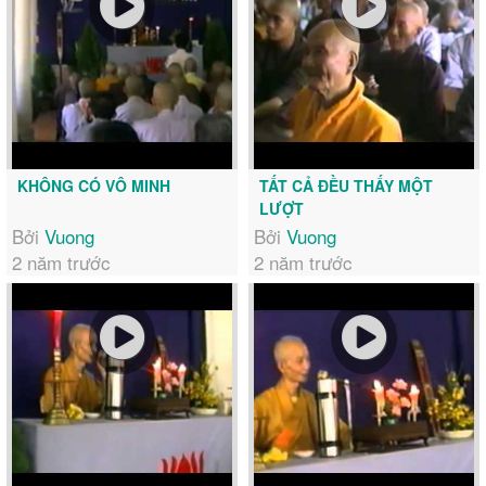
KHÔNG CÓ VÔ MINH
TẤT CẢ ĐỀU THẤY MỘT
LƯỢT
Bởi
Vuong
Bởi
Vuong
2 năm trước
2 năm trước