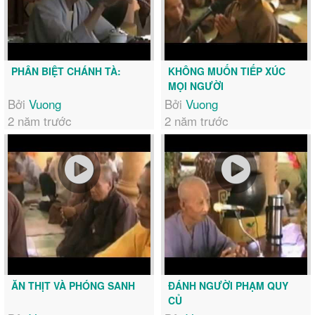
PHÂN BIỆT CHÁNH TÀ:
KHÔNG MUỐN TIẾP XÚC
MỌI NGƯỜI
Bởi
Vuong
Bởi
Vuong
2 năm trước
2 năm trước
ĂN THỊT VÀ PHÓNG SANH
ĐÁNH NGƯỜI PHẠM QUY
CỦ