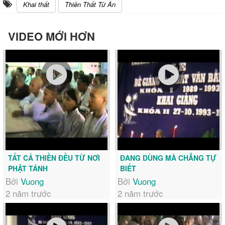
Khai thất
Thiền Thất Từ Ân
VIDEO MỚI HƠN
TẤT CẢ THIỀN ĐỀU TỪ NƠI
ĐANG DÙNG MÀ CHẲNG TỰ
PHẬT TÁNH
BIẾT
Bởi
Vuong
Bởi
Vuong
2 năm trước
2 năm trước