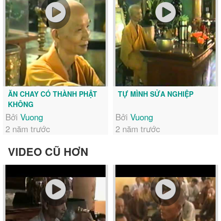
ĂN CHAY CÓ THÀNH PHẬT
TỰ MÌNH SỬA NGHIỆP
KHÔNG
Bởi
Vuong
Bởi
Vuong
2 năm trước
2 năm trước
VIDEO CŨ HƠN