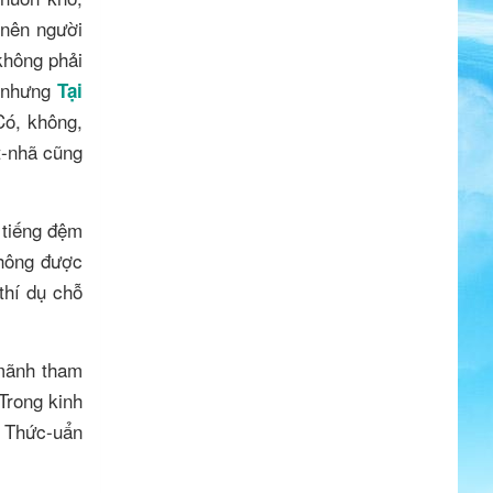
nên người
không phải
, nhưng
Tại
Có, không,
t-nhã cũng
 tiếng đệm
không được
thí dụ chỗ
 mãnh tham
 Trong kinh
c Thức-uẩn