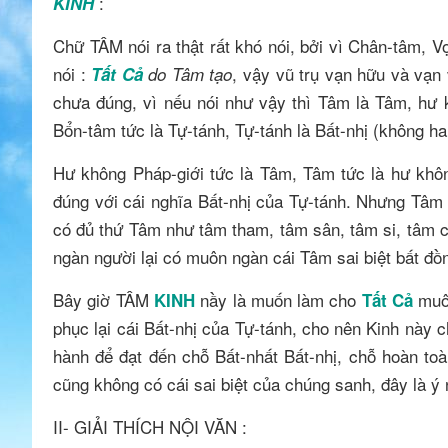
:
KINH
Chữ TÂM nói ra thật rất khó nói, bởi vì Chân-tâm, 
nói :
, vậy vũ trụ vạn hữu và vạn
Tất Cả
do Tâm tạo
chưa đúng, vì nếu nói như vậy thì Tâm là Tâm, hư k
Bổn-tâm tức là Tự-tánh, Tự-tánh là Bất-nhị (không hai
Hư không Pháp-giới tức là Tâm, Tâm tức là hư khôn
đúng với cái nghĩa Bất-nhị của Tự-tánh. Nhưng Tâm
có đủ thứ Tâm như tâm tham, tâm sân, tâm si, tâm c
ngàn người lại có muôn ngàn cái Tâm sai biệt bất đồ
Bây giờ TÂM
nầy là muốn làm cho
muôn
KINH
Tất Cả
phục lại cái Bất-nhị của Tự-tánh, cho nên Kinh này c
hành để đạt đến chỗ Bất-nhất Bất-nhị, chỗ hoàn toà
cũng không có cái sai biệt của chúng sanh, đây là 
II- GIẢI THÍCH NỘI VĂN :