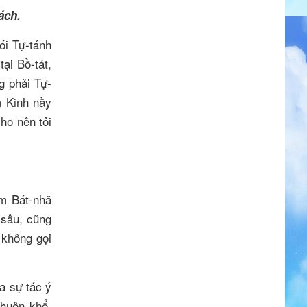
ách.
ói Tự-tánh
ại Bồ-tát,
g phải Tự-
m Kinh nầy
ho nên tôi
m Bát-nhã
 sâu, cũng
 không gọi
ua sự tác ý
khuôn khổ,