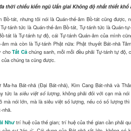
a thời chiếu kiến ngũ Uẩn giai Không độ nhất thiết khổ 
m Bồ-tát, nhưng tôi nói là Quán-thế-âm Bồ-tát cũng được, n
ự-tánh tức là Quán-thế-âm Bồ-tát, Tự-tánh tức là Quán-tự-t
 Bồ-tát là Tự-tánh tự độ, cái Tự-tánh Quán-âm của mình cũn
-âm mà còn là Tự-tánh Phật nữa: Phật thuyết Bát-nhã Tâ
ạy cho
chúng sanh, mỗi mỗi đều phải Tự-tánh tự độ, c
Tất Cả
h của chúng ta cũng được.
ư Ma-ha Bát-nhã (Đại Bát-nhã), Kim Cang Bát-nhã và Thâ
y tức la
, không phải đối với cạn mà nói
siêu việt số lượng
 mà nói lớn, mà là siêu việt số lượng, nếu có số lượng thì
t-nhã.
trí huệ của thế gian; trí huệ của thế gian cần phải q
ải Như
cần sự 'tác ý'. Cái dụng của Bát-nhã rất lớn, không có 