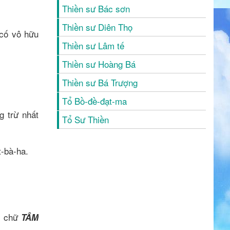
Thiền sư Bác sơn
Thiền sư Diên Thọ
 cố vô hữu
Thiền sư Lâm tế
Thiền sư Hoàng Bá
Thiền sư Bá Trượng
Tổ Bồ-đề-đạt-ma
g trừ nhất
Tổ Sư Thiền
t-bà-ha.
ai chữ
TÂM