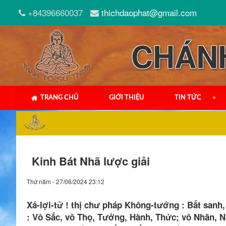
+84396660037
thichdaophat@gmail.com
CHÁN
TRANG CHỦ
GIỚI THIỆU
TIN TỨC
▼
Kinh Bát Nhã lược giải
Thứ năm - 27/06/2024 23:12
Xá-lợi-tử ! thị chư pháp Không-tướng : Bất sanh, b
: Vô Sắc, vô Thọ, Tưởng, Hành, Thức; vô Nhãn, Nh