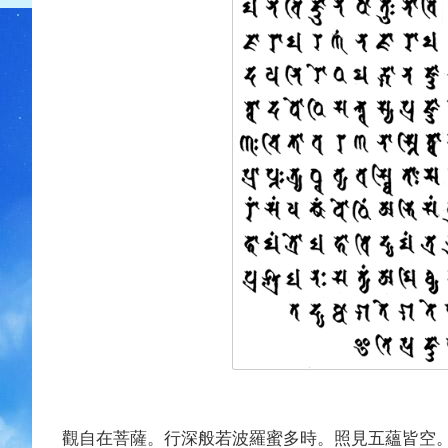
觀自在菩薩。行深般若波羅蜜多時。照見五蘊皆空