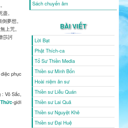
Sách chuyển âm
識。
死盡。
顛倒夢想。
BÀI VIẾT
是無上咒。
僧莎訶
Lời Bạt
Phật Thích-ca
Tổ Sư Thiền Media
Thiền sư Minh Bổn
diệc phục
Hoài niệm ân sư
Thiền sư Liễu Quán
g : Vô Sắc,
Thiền sư Lai Quả
-
-giới
Thức
Thiền sư Nguyệt Khê
Thiền sư Đại Huệ