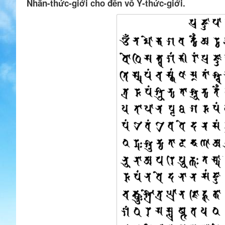
Nhãn-thức-giới cho đến vô Ý-thức-giới.