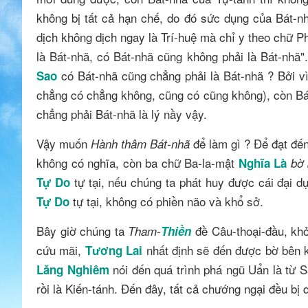
không bị tất cả hạn chế, do đó sức dụng của Bát-n
dịch không dịch ngay là Trí-huệ mà chỉ y theo chữ 
là Bát-nhã, có Bát-nhã cũng không phải là Bát-nhã
có Bát-nhã cũng chẳng phải là Bát-nhã ? Bởi vì 
Sao
chẳng có chẳng không, cũng có cũng không), còn Bá
chẳng phải Bát-nhã là lý nầy vậy.
Vậy muốn
để làm gì ? Để đạt đế
Hành thâm Bát-nhã
không có nghĩa, còn ba chữ Ba-la-mật
Nghĩa Là
bờ 
tự tại, nếu chúng ta phát huy được cái đại dụ
Tự Do
tự tại, không có phiền não và khổ sở.
Tự Do
Bây giờ chúng ta
đề Câu-thoại-đầu, kh
Tham-
Thiền
cứu mãi,
nhất định sẽ đến được bờ bên k
Tương Lai
nói đến quá trình phá ngũ Uẩn là từ 
Lăng Nghiêm
rồi là Kiến-tánh. Đến đây, tất cả chướng ngại đều bị