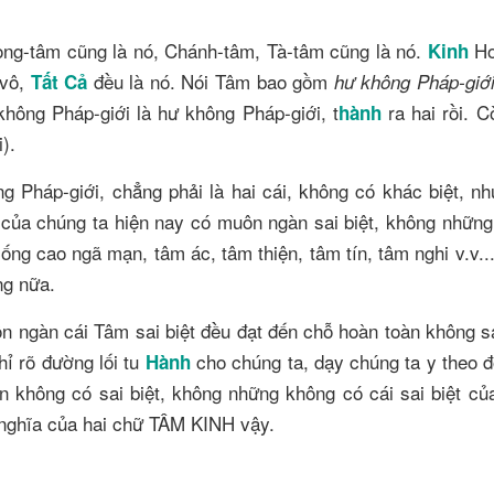
Vọng-tâm cũng là nó, Chánh-tâm, Tà-tâm cũng là nó.
Ho
Kinh
 vô,
đều là nó. Nói Tâm bao gồm
Tất Cả
hư không Pháp-giớ
hông Pháp-giới là hư không Pháp-giới, t
ra hai rồi. C
Hành
).
g Pháp-giới, chẳng phải là hai cái, không có khác biệt, n
 của chúng ta hiện nay có muôn ngàn sai biệt, không nhữn
ống cao ngã mạn, tâm ác, tâm thiện, tâm tín, tâm nghi v.v.
ng nữa.
 ngàn cái Tâm sai biệt đều đạt đến chỗ hoàn toàn không sai
hỉ rõ đường lối tu
cho chúng ta, dạy chúng ta y theo 
Hành
n không có sai biệt, không những không có cái sai biệt củ
ý nghĩa của hai chữ TÂM KINH vậy.