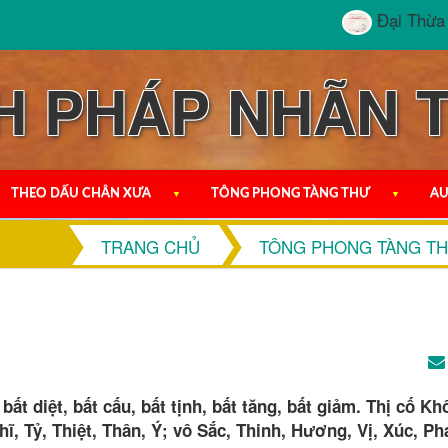
Đại Thừa Tuyệt
H PHÁP NHÃN 
THEO DẤU CHÂN XƯA
▼
TÔNG PHONG TÀNG THƯ
▼
AU
TRANG CHỦ
TÔNG PHONG TÀNG T
ất diệt, bất cấu, bất tịnh, bất tăng, bất giảm. Thị cố K
ĩ, Tỷ, Thiệt, Thân, Ý; vô Sắc, Thinh, Hương, Vị, Xúc, Ph