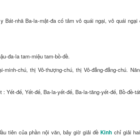
 y Bát-nhã Ba-la-mật-đa cố tâm vô quái ngại, vô quái ngại
nậu-đa-la tam-miệu tam-bồ-đề.
Đại-minh-chú, thị Vô-thượng-chú, thị Vô-đẳng-đẳng-chú. Năn
 : Yết-đế, Yết-đế, Ba-la-yết-đế, Ba-la-tăng-yết-đế, Bồ-đề-tá
ầu tiên của phần nội văn, bây giờ giải đề
chỉ giải h
Kinh