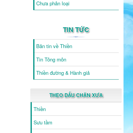
Chưa phân loại
TIN TỨC
Bản tin về Thiền
Tin Tông môn
Thiền đường & Hành giả
THEO DẤU CHÂN XƯA
Thiền
Sưu tầm