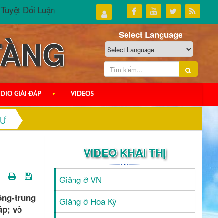
 Đối Luận - phần III
Đại Thừa Tuyệt Đối Luận - phần II
Select Language
TÀNG
DIO GIẢI ĐÁP
▼
VIDEOS
HƯ
VIDEO KHAI THỊ
Giảng ở VN
hông-trung
Giảng ở Hoa Kỳ
áp; vô