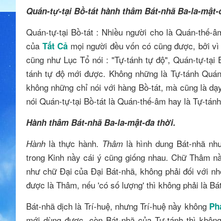
Quán-tự-tại Bồ-tát hành thâm Bát-nhã Ba-la-mật-đ
Quán-tự-tại Bồ-tát : Nhiều người cho là Quán-thế-â
của
mọi người đều vốn có cũng được, bởi vì T
Tất Cả
cũng như Lục Tổ nói : "Tự-tánh tự độ", Quán-tự-tại
tánh tự độ mới được. Không những là Tự-tánh Quán
không những chỉ nói với hàng Bồ-tát, mà cũng là d
nói Quán-tự-tại Bồ-tát là Quán-thế-âm hay là Tự-tán
Hành thâm Bát-nhã Ba-la-mật-đa thời.
là thực hành.
là hình dung Bát-nhã nh
Hành
Thâm
trong Kinh nầy cái ý cũng giống nhau. Chữ Thâm nầ
như chữ Đại của Đại Bát-nhã, không phải đối với nhỏ
được là Thâm, nếu 'có số lượng' thì không phải là Bá
Bát-nhã dịch là Trí-huệ, nhưng Trí-huệ nầy không
Ph
mới dùng được, còn Bát-nhã của Tự-tánh thì không 