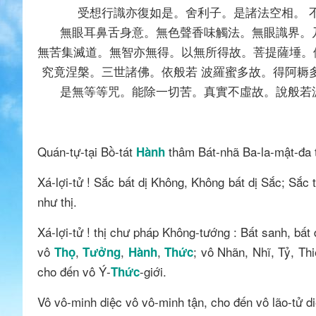
受想行識亦復如是。舍利子。是諸法空相。 
無眼耳鼻舌身意。無色聲香味觸法。無眼識​界。
無苦集滅道。無智亦無得。以無所得故。菩提薩埵。
究竟涅槃。三世諸佛。依般若 波羅蜜多故。得阿耨
是無等等咒。能除一切苦。真實不虛故。說般若
Quán-tự-tại Bồ-tát
thâm Bát-nhã Ba-la-mật-đa t
Hành
Xá-lợi-tử ! Sắc bất dị Không, Không bất dị Sắc; Sắc 
như thị.
Xá-lợi-tử ! thị chư pháp Không-tướng : Bất sanh, bất d
vô
,
,
,
; vô Nhãn, Nhĩ, Tỷ, Th
Thọ
Tưởng
Hành
Thức
cho đến vô Ý-
-giới.
Thức
Vô vô-minh diệc vô vô-minh tận, cho đến vô lão-tử di