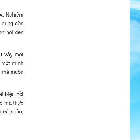
a Nghiêm
cũng còn
i
òn nói đến
hư vậy mới
g một mình
.. mà muôn
 biệt, hồi
đó mà thực
a cá nhân,