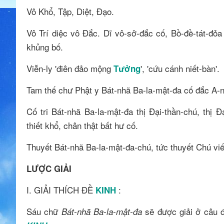
Vô Khổ, Tập, Diệt, Đạo.
Vô Trí diệc vô Đắc. Dĩ vô-sở-đắc cố, Bồ-đề-tát-đỏa
khủng bố.
Viễn-ly 'điên đảo mộng
', 'cứu cánh niết-bàn'.
Tưởng
Tam thế chư Phật y Bát-nhã Ba-la-mật-đa cố đắc A-
Cố tri Bát-nhã Ba-la-mật-đa thị Đại-thần-chú, thị 
thiết khổ, chân thật bất hư cố.
Thuyết Bát-nhã Ba-la-mật-đa-chú, tức thuyết Chú viết
LƯỢC GI​ẢI
I. GIẢI THÍCH ĐỀ
:
KINH
Sáu chữ
sẽ được giải ở câu đ
Bát-nhã Ba-la-mật-đa