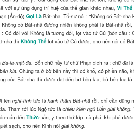
hã với sự ứng dụng trí huệ của thế gian khác nhau,
Vì Thế
Phạn (Ấn-độ)
Bát-nhã. Tổ-sư nói : "Không có Bát-nhã 
Gọi Là
". Không có Bát-nhã đương nhiên không phải là Bát-nhã rồi
: Có đối với Không là tương đối, lọt vào tứ Cú (bốn câu : 
t-nhã thì
lọt vào tứ Cú được, cho nên nói có Bá
Không Thể
n
. Bốn chữ nầy từ chữ Phạn dịch ra : chữ
là
Ba-la-mật-đa
đa
. Chúng ta ở bờ bên nầy thì có khổ, có phiền não, 
bên kia
ng của Bát-nhã thì được đạt đến bờ bên kia; bờ bên kia là 
ởi lên
tức là
rồi, chỉ cần dũng
nghi-tình
hành thâm Bát-nhã
ia. Tham tới lúc Ngộ tức là
.
chiếu kiến ngũ Uẩn giai không
Sắc-uẩn đến
-uẩn, y theo thứ lớp mà phá, khi phá đượ
Thức
 quét sạch, cho nên Kinh nói
.
giai không