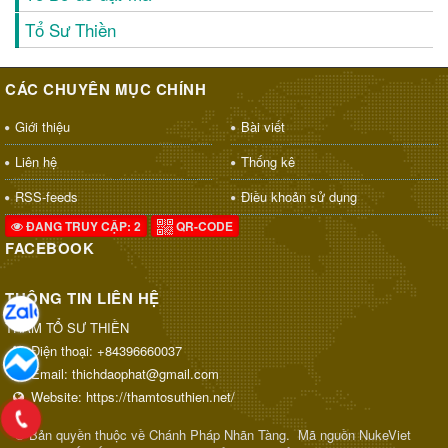
Tổ Sư Thiền
CÁC CHUYÊN MỤC CHÍNH
Giới thiệu
Bài viết
Liên hệ
Thống kê
RSS-feeds
Điều khoản sử dụng
ĐANG TRUY CẬP: 2
QR-CODE
FACEBOOK
THÔNG TIN LIÊN HỆ
THAM TỔ SƯ THIỀN
Điện thoại:
+84396660037
Email:
thichdaophat@gmail.com
Website:
https://thamtosuthien.net/
© Bản quyền thuộc về
Chánh Pháp Nhãn Tàng
.
Mã nguồn
NukeViet