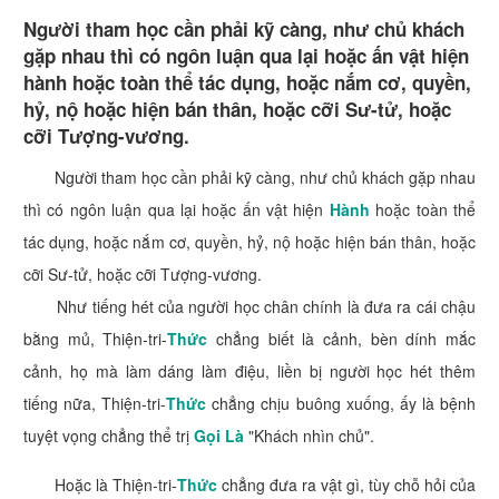
Người tham học cần phải kỹ càng, như chủ khách
gặp nhau thì có ngôn luận qua lại hoặc ấn vật hiện
hành hoặc toàn thể tác dụng, hoặc nắm cơ, quyền,
hỷ, nộ hoặc hiện bán thân, hoặc cỡi Sư-tử, hoặc
cỡi Tượng-vương.
Người tham học cần phải kỹ càng, như chủ khách gặp nhau
thì có ngôn luận qua lại hoặc ấn vật hiện
Hành
hoặc toàn thể
tác dụng, hoặc nắm cơ, quyền, hỷ, nộ hoặc hiện bán thân, hoặc
cỡi Sư-tử, hoặc cỡi Tượng-vương.
Như tiếng hét của người học chân chính là đưa ra cái chậu
bằng mủ, Thiện-tri-
Thức
chẳng biết là cảnh, bèn dính mắc
cảnh, họ mà làm dáng làm điệu, liền bị người học hét thêm
tiếng nữa, Thiện-tri-
Thức
chẳng chịu buông xuống, ấy là bệnh
tuyệt vọng chẳng thể trị
Gọi Là
"Khách nhìn chủ".
Hoặc là Thiện-tri-
Thức
chẳng đưa ra vật gì, tùy chỗ hỏi của