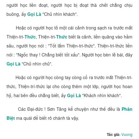
người học liền đoạt, người học bị đoạt thà chết chẳng chịu
buông, ấy
Gọi Là
"Chủ nhìn khách".
Hoặc có người học tỏ một cái cảnh trong sạch ra trước mắt
Thiện-tri-
Thức
, Thiện-tri-
Thức
biết là cảnh, liền quăng vào hầm
sâu, người học nói : "Tốt lắm Thiện-tri-thức". Thiện-tri-thức liền
nói : "Ngốc thay ! Chẳng biết tốt xấu". Người học bèn lễ bái, đây
Gọi Là
"Chủ nhìn chủ".
Hoặc có người học còng tay còng cổ ra trước mắt Thiện-tri-
thức, Thiện-trí-thức lại cho còng thêm một lớp, người học hoan
hỷ, hai bên đều chẳng biết, ấy
Gọi Là
"Khách nhìn khách".
Các Ðại-đức ! Sơn Tăng kể chuyện như thế đều là
Phân
Biệt
ma quái để biết rõ chánh tà vậy.
Tác giả:
Vuong