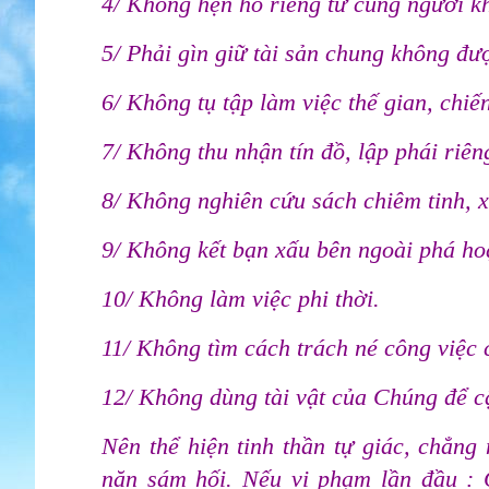
4/ Không hẹn hò riêng tư cùng người k
5/ Phải gìn giữ tài sản chung không đư
6/ Không tụ tập làm việc thế gian, chiế
7/ Không thu nhận tín đồ, lập phái riên
8/ Không nghiên cứu sách chiêm tinh, 
9/ Không kết bạn xấu bên ngoài phá ho
10/ Không làm việc phi thời.
11/ Không tìm cách trách né công việc 
12/ Không dùng tài vật của Chúng để c
Nên thể hiện tinh thần tự giác, chẳng
năn sám hối. Nếu vi phạm lần đầu : 