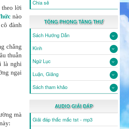
Chia sẻ
theo lời
Thức
nào
TÔNG PHONG TÀNG THƯ
 cô đành
Sách Hướng Dẫn
ng chẳng
Kinh
âu thuẫn
Ngữ Lục
 là nghi
ớng ngại
Luận, Giảng
Sách tham khảo
AUDIO GIẢI ĐÁP
Đường mà
Giải đáp thắc mắc tst - mp3
này: