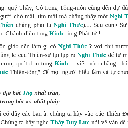
, quý Thầy, Cô trong Tông-môn cũng đến dự đủ 
gười chờ mãi, tìm mãi mà chẳng thấy một
Nghi 
Thiền
chẳng phải là
Nghi Thức
)… Sau cùng Sư
ên Chánh-điện tụng
Kinh
cùng Phật-tử !
ôn-giáo nên làm gì có
Nghi Thức
? với chủ trươ
hẳng lẽ các Thiền-sư lại lập ra
Nghi Thức
để tự m
n cơm, quét dọn tụng
Kinh
… việc nào chẳng phải
hức
Thiền-tông” để mọi người hiểu lầm và tự chư
ý địa bất
Thọ
nhất trần,
rung bất xả nhất pháp...
ì có đấy các bạn à, chúng ta hãy vào các Thiền 
.
Chúng ta hãy nghe
Thầy Duy Lực
nói về vấn đề 