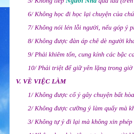
5/ Không tiếp
Người Nhà
quá lâu (trên
6/ Không học đi học lại chuyện của chú
7/ Không nói lén lỗi người, nếu góp ý ph
8/ Không được đàn áp chê dè người khá
9/ Phải khiêm tốn, cung kính các bậc c
10/ Phải triệt để giữ yên lặng trong gi
V. VỀ VIỆC LÀM
1/ Không được cố ý gây chuyện bất hòa
2/ Không được cưỡng ý làm quấy mà khô
3/ Không tự ý đi lại mà không xin phép 