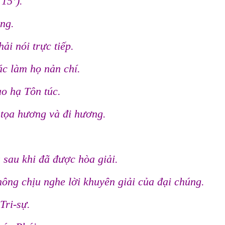
 15’).
ng.
ải nói trực tiếp.
c làm họ nản chí.
ao hạ Tôn túc.
ờ tọa hương và đi hương.
 sau khi đã được hòa giải.
ng chịu nghe lời khuyên giải của đại chúng.
Tri-sự.