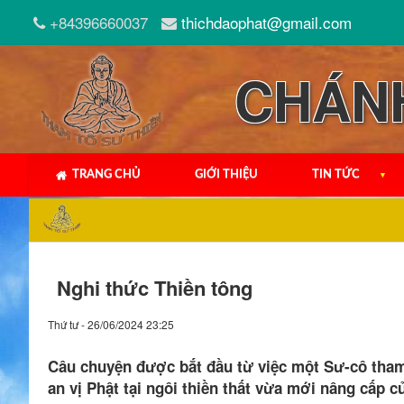
+84396660037
thichdaophat@gmail.com
CHÁN
TRANG CHỦ
GIỚI THIỆU
TIN TỨC
▼
Nghi thức Thiền tông
Thứ tư - 26/06/2024 23:25
Câu chuyện được bắt đầu từ việc một Sư-cô tham 
an vị Phật tại ngôi thiền thất vừa mới nâng cấp 