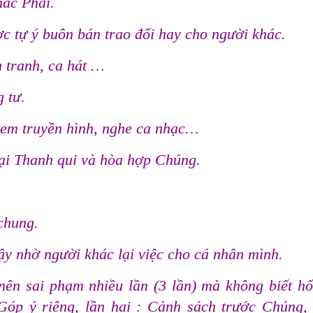
hác Phái.
ợc tự ý buôn bán trao đổi hay cho người khác.
n tranh, ca hát …
g tư.
xem truyền hình, nghe ca nhạc…
ại Thanh qui và hòa hợp Chúng.
chung.
ậy nhờ người khác lại việc cho cá nhân mình.
 nên sai phạm nhiều lần (3 lần) mà không biết hổ
Góp ý riêng, lần hai : Cảnh sách trước Chúng, 