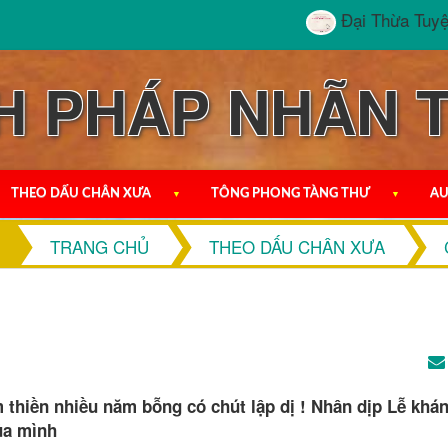
Đại Thừa Tuyệt Đối 
H PHÁP NHÃN 
THEO DẤU CHÂN XƯA
▼
TÔNG PHONG TÀNG THƯ
▼
AU
TRANG CHỦ
THEO DẤU CHÂN XƯA
thiền nhiều năm bỗng có chút lập dị ! Nhân dịp Lễ khá
của mình