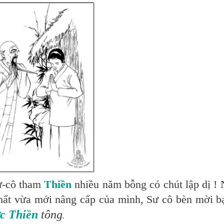
ư-cô tham
Thiền
nhiều năm bỗng có chút lập dị ! 
hất vừa mới nâng cấp của mình, Sư cô bèn mời bạ
c
Thiền
tông
.