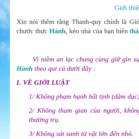
Giới thi
Xin nói thêm rằng Thanh-quy chính là Giớ
chước thực
Hành
, kẻo nhà của bạn biến t
Hà
Vì niềm an lạc chung cùng giữ gìn sự h
Hành
theo qui củ dưới đây :
I. VỀ GIỚI LUẬT
1/ Không phạm hạnh bất tịnh (dâm dục
2/ Không tham gian của người, khôn
thường trụ.
3/ Không sát sanh từ vật lớn đến nhỏ.