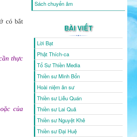
Sách chuyển âm
ớ có bắt
BÀI VIẾT
Lời Bạt
Phật Thích-ca
cần thực
Tổ Sư Thiền Media
Thiền sư Minh Bổn
Hoài niệm ân sư
Thiền sư Liễu Quán
hoặc của
Thiền sư Lai Quả
Thiền sư Nguyệt Khê
Thiền sư Đại Huệ