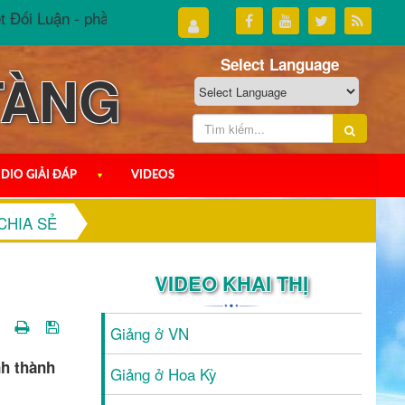
Luận - phần III
Đại Thừa Tuyệt Đối Luận - phần II
Đ
Select Language
TÀNG
DIO GIẢI ĐÁP
▼
VIDEOS
CHIA SẺ
VIDEO KHAI THỊ
Giảng ở VN
nh thành
Giảng ở Hoa Kỳ