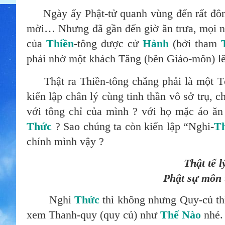
Ngày ấy Phật-tử quanh vùng đến rất đông
mời… Nhưng đã gần đến giờ ăn trưa, mọi n
của
Thiền
-tông được cử
Hành
(bởi tham
phải nhờ một khách Tăng (bên Giáo-môn) l
Thật ra Thiền-tông chẳng phải là một T
kiến lập chân lý cùng tinh thần vô sở trụ, c
với tông chỉ của mình ? với họ mặc áo ă
Thức
?
Sao chúng ta còn kiến lập “Nghi-
T
chính mình vậy ?
Thật tế l
Phật sự môn t
Nghi
Thức
thì không nhưng Quy-củ th
xem Thanh-quy (quy củ) như
Thế Nào
nhé