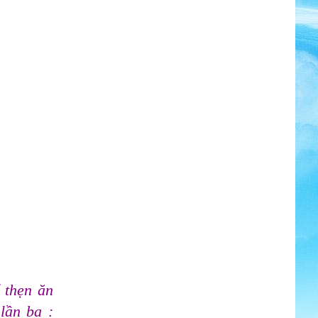
 thẹn ăn
lần ba :