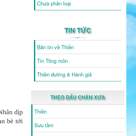
Chưa phân loại
TIN TỨC
Bản tin về Thiền
Tin Tông môn
Thiền đường & Hành giả
THEO DẤU CHÂN XƯA
Thiền
Nhân dịp
n bè tới
Sưu tầm