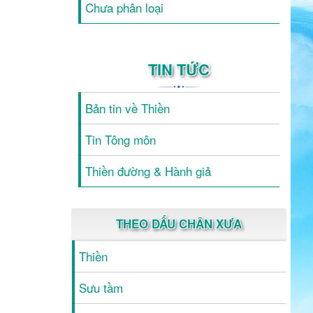
Chưa phân loại
TIN TỨC
Bản tin về Thiền
Tin Tông môn
Thiền đường & Hành giả
THEO DẤU CHÂN XƯA
Thiền
Sưu tầm