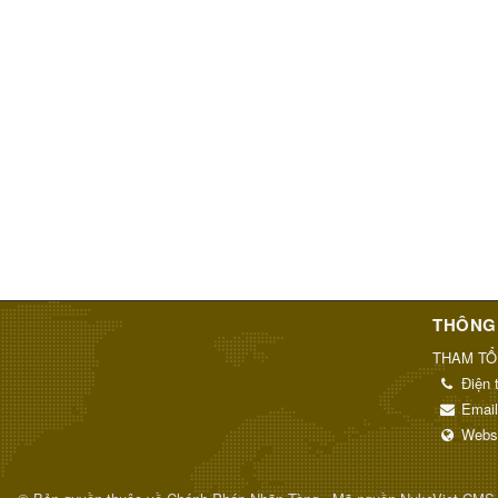
THÔNG 
THAM TỔ
Điện 
Emai
Webs