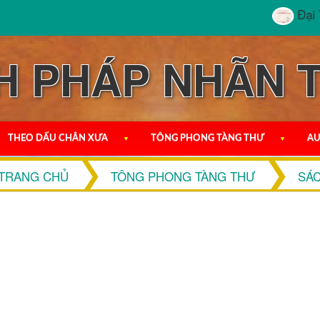
Đại Th
H PHÁP NHÃN 
THEO DẤU CHÂN XƯA
▼
TÔNG PHONG TÀNG THƯ
▼
AU
TRANG CHỦ
TÔNG PHONG TÀNG THƯ
SÁ