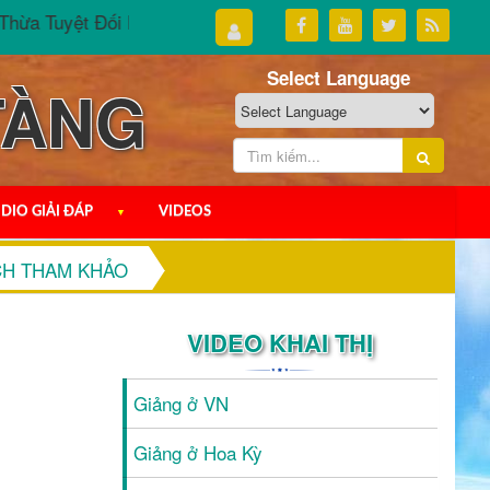
ừa Tuyệt Đối Luận - phần III
Đại Thừa Tuyệt Đối Luận - 
Select Language
TÀNG
DIO GIẢI ĐÁP
▼
VIDEOS
CH THAM KHẢO
VIDEO KHAI THỊ
Giảng ở VN
Giảng ở Hoa Kỳ