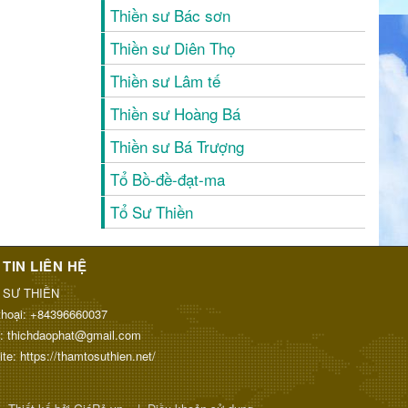
Thiền sư Bác sơn
Thiền sư Diên Thọ
Thiền sư Lâm tế
Thiền sư Hoàng Bá
Thiền sư Bá Trượng
Tổ Bồ-đề-đạt-ma
Tổ Sư Thiền
TIN LIÊN HỆ
 SƯ THIỀN
thoại:
+84396660037
l:
thichdaophat@gmail.com
ite:
https://thamtosuthien.net/