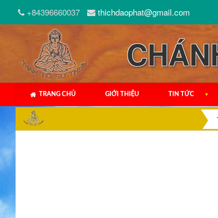
+84396660037
thichdaophat@gmail.com
CHÁN
TRANG CHỦ
GIỚI THIỆU
TIN TỨC
▼