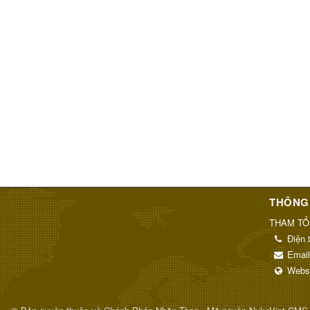
THÔNG 
THAM TỔ
Điện 
Emai
Webs