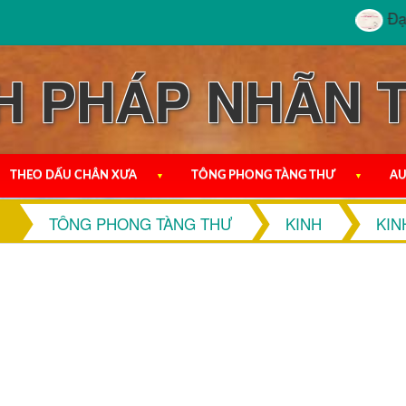
Đại T
H PHÁP NHÃN 
THEO DẤU CHÂN XƯA
▼
TÔNG PHONG TÀNG THƯ
▼
AU
TÔNG PHONG TÀNG THƯ
KINH
KIN