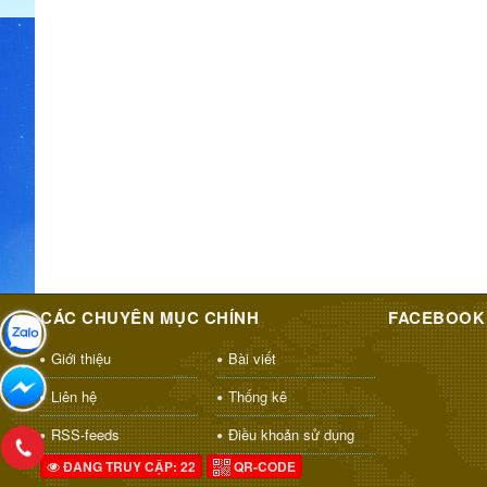
CÁC CHUYÊN MỤC CHÍNH
FACEBOOK
Giới thiệu
Bài viết
Liên hệ
Thống kê
RSS-feeds
Điều khoản sử dụng
ĐANG TRUY CẬP: 22
QR-CODE