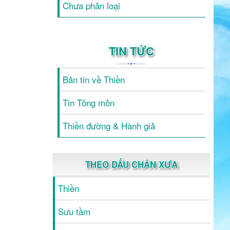
Chưa phân loại
TIN TỨC
Bản tin về Thiền
Tin Tông môn
Thiền đường & Hành giả
THEO DẤU CHÂN XƯA
Thiền
Sưu tầm