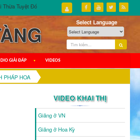
hừa Tuyệt Đối Luận - phần III
Đại Thừa Tuyệt Đối Luận 
Select Language
TÀNG
DIO GIẢI ĐÁP
▼
VIDEOS
H PHÁP HOA
VIDEO KHAI THỊ
Giảng ở VN
Giảng ở Hoa Kỳ