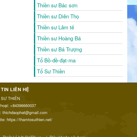
Thiền sư Bác sơn
Thiền sư Diên Thọ
Thiền sư Lâm tế
Thiền sư Hoàng Bá
Thiền sư Bá Trượng
Tổ Bồ-đề-đạt-ma
Tổ Sư Thiền
TIN LIÊN HỆ
 SƯ THIỀN
thoại:
+84396660037
l:
thichdaophat@gmail.com
ite:
https://thamtosuthien.net/