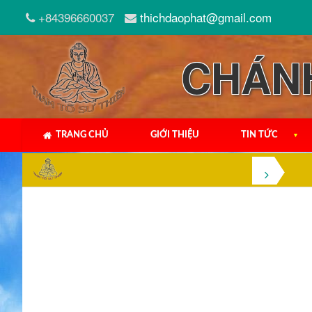
+84396660037
thichdaophat@gmail.com
CHÁN
TRANG CHỦ
GIỚI THIỆU
TIN TỨC
▼