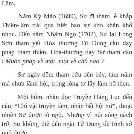
Lâm.
Năm Kỷ Mão (1699), Sư đi tham lễ khắp
Thiền-lâm trải qua biết bao sự khó khăn khổ
nhọc. Đến năm Nhâm Ngọ (1702), Sư lại Long
Sơn tham yết Hòa thượng Tử Dung cầu dạy
pháp tham thiền. Hòa-thượng dạy Sư tham câu
:
Muôn pháp về một, một về chỗ nào ?
Sư ngày đêm tham cứu đến bảy, tám năm
mà chưa lãnh hội, trong lòng tự lấy làm hổ thẹn.
Một hôm, nhân đọc Truyền Đăng Lục đến
câu: “Chỉ vật truyền tâm, nhân bất hội xứ”, thoạt
nhiên Sư được tỏ ngộ. Nhưng vì núi sông cách
trở, Sư không thể đến ngài Tử Dung để trình sở
ngộ được.