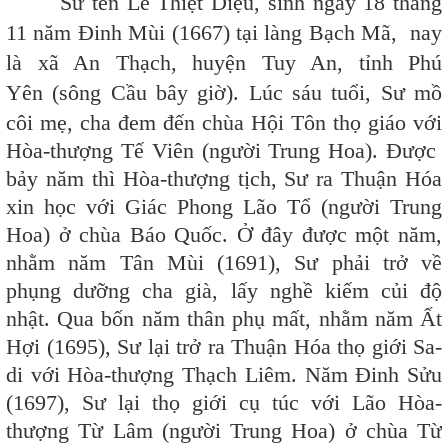
Sư tên Lê Thiệt Diệu,
sinh ngày 18 tháng
11 năm Đinh Mùi (1667) tại làng Bạch Mã, nay
là xã An Thạch, huyện Tuy An, tỉnh Phú
Yên
(sông Cầu bây giờ). Lúc sáu tuổi, Sư mồ
côi mẹ, cha đem đến chùa Hội Tôn thọ giáo với
Hòa-thượng Tế Viên (người Trung Hoa). Được
bảy năm thì Hòa-thượng tịch, Sư ra Thuận Hóa
xin học với Giác Phong Lão Tổ (người Trung
Hoa) ở chùa Báo Quốc. Ở đây được một năm,
nhằm năm Tân Mùi (1691), Sư phải trở về
phụng dưỡng cha già, lấy nghề kiếm củi độ
nhật. Qua bốn năm thân phụ mất, nhằm năm Ất
Hợi (1695), Sư lại trở ra Thuận Hóa thọ giới Sa-
di với Hòa-thượng Thạch Liêm. Năm Đinh Sửu
(1697), Sư lại thọ giới cụ túc với Lão Hòa-
thượng Từ Lâm (người Trung Hoa) ở chùa Từ