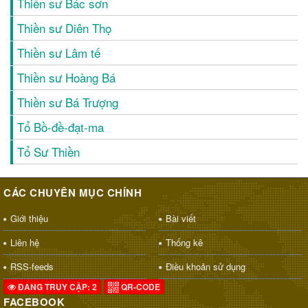
Thiền sư Bác sơn
Thiền sư Diên Thọ
Thiền sư Lâm tế
Thiền sư Hoàng Bá
Thiền sư Bá Trượng
Tổ Bồ-đề-đạt-ma
Tổ Sư Thiền
CÁC CHUYÊN MỤC CHÍNH
Giới thiệu
Bài viết
Liên hệ
Thống kê
RSS-feeds
Điều khoản sử dụng
ĐANG TRUY CẬP: 2
QR-CODE
FACEBOOK