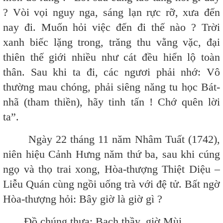
? Vòi vọi nguy nga, sáng lạn rực rỡ, xưa đến
nay đi. Muốn hỏi việc đến đi thế nào ? Trời
xanh biếc lặng trong, trăng thu vằng vặc, đại
thiên thế giới nhiều như cát đều hiển lộ toàn
thân. Sau khi ta đi, các ngươi phải nhớ: Vô
thường mau chóng, phải siêng năng tu học Bát-
nhã (tham thiền), hãy tinh tấn ! Chớ quên lời
ta”.
Ngày 22 tháng 11 năm Nhâm Tuất (1742),
niên hiệu Cảnh Hưng năm thứ ba, sau khi cúng
ngọ và thọ trai xong, Hòa-thượng Thiệt Diệu –
Liễu Quán cùng ngồi uống trà với đệ tử. Bất ngờ
Hòa-thượng hỏi: Bây giờ là giờ gì ?
Đồ chúng thưa: Bạch thầy, giờ Mùi.