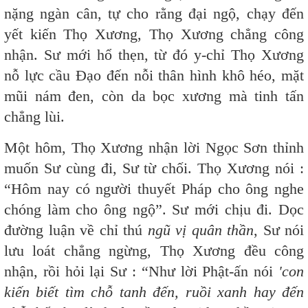
nặng ngàn cân, tự cho rằng đại ngộ, chạy đến
yết kiến Thọ Xương, Thọ Xương chẳng công
nhận. Sư mới hổ thẹn, từ đó y-chỉ Thọ Xương
nỗ lực cầu Đạo đến nỗi thân hình khô héo, mặt
mũi nám đen, còn da bọc xương mà tinh tấn
chẳng lùi.
Một hôm, Thọ Xương nhận lời Ngọc Sơn thỉnh
muốn Sư cùng đi, Sư từ chối. Thọ Xương nói :
“Hôm nay có người thuyết Pháp cho ông nghe
chóng làm cho ông ngộ”. Sư mới chịu đi. Dọc
đường luận về chỉ thú
ngũ vị quân thần
, Sư nói
lưu loát chẳng ngừng, Thọ Xương đều công
nhận, rồi hỏi lại Sư : “Như lời Phật-ấn nói
'con
kiến biết tìm chỗ tanh đến, ruồi xanh hay đến