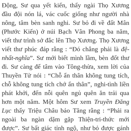
Động, Sư qua yết kiến, thấy ngài Thọ Xương
đầu đội nón lá, vác cuốc giống như người nhà
nông, tâm bèn sanh nghi. Sư bỏ đi về đất Mân
(Phước Kiến) ở núi Bạch Vân Phong ba năm,
viết thư trình sở đắc lên Thọ Xương. Thọ Xương
viết thư phúc đáp rằng : “Đó chẳng phải là
đệ-
nhất-nghĩa
”. Sư mới biết mình lầm, bèn đốt thư
đi. Sư càng để tâm vào Tông-thừa, xem lời của
Thuyền Tử nói : “Chỗ ẩn thân không tung tích,
chỗ không tung tích chớ ẩn thân”, nghi-tình liền
phát khởi, đến nỗi quên ngủ quên ăn trải qua
hơn một năm. Một hôm Sư xem
Truyền Đăng
Lục
thấy Triệu Châu bảo Tăng rằng : “Phải ra
ngoài ba ngàn dặm gặp Thiện-tri-thức mới
được”. Sư bất giác tỉnh ngộ, như bỏ được gánh