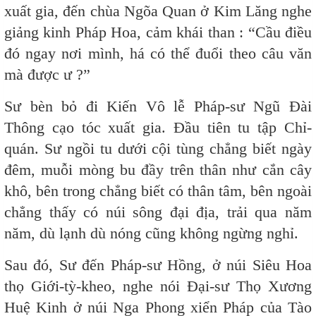
xuất gia, đến chùa Ngõa Quan ở Kim Lăng nghe
giảng kinh Pháp Hoa, cảm khái than : “Cầu điều
đó ngay nơi mình, há có thể đuổi theo câu văn
mà được ư ?”
Sư bèn bỏ đi Kiến Vô lễ Pháp-sư Ngũ Đài
Thông cạo tóc xuất gia. Đầu tiên tu tập Chỉ-
quán. Sư ngồi tu dưới cội tùng chẳng biết ngày
đêm, muỗi mòng bu đầy trên thân như cắn cây
khô, bên trong chẳng biết có thân tâm, bên ngoài
chẳng thấy có núi sông đại địa, trải qua năm
năm, dù lạnh dù nóng cũng không ngừng nghỉ.
Sau đó, Sư đến Pháp-sư Hồng, ở núi Siêu Hoa
thọ Giới-tỳ-kheo, nghe nói Đại-sư Thọ Xương
Huệ Kinh ở núi Nga Phong xiển Pháp của Tào