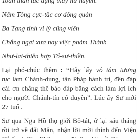
Toàn thân tác dụng thảy hư huyền.
Năm T
ông cực
-tắc cơ đồng quán
Ba Tạng tinh vi lý cũng viên
Chẳng ngại xưa nay việc phàm Thánh
Như-lai-
thiền hợp Tổ-sư
-thiền.
Lại phó-chúc thêm : “Hãy lấy
vô tâm tương
tục
làm Chánh-dụng, tận Pháp hành trì, đền đáp
cái ơn chẳng thể báo đáp bằng cách làm lợi ích
cho người Chánh-tín có duyên”. Lúc ấy Sư mới
27 tuổi.
Sư qua Nga Hồ thọ giới Bồ-tát, ở lại sáu tháng
rồi trở về đất Mân, nhận lời mời thỉnh đến Viện