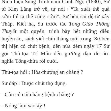
Niên hiệu Sùng Trinh năm Canh Ngọ (1630), Sư
từ Kim Lăng trở về, tự nói : “Ta xuất thế quá
sớm thì tạ thế cũng sớm”. Sư bèn sai đệ-tử xây
Tháp. Kiết hạ, Sư trước tác
Tông Giáo Thông
Thuyết
một quyển, trình bày hết những điều
huyền ảo, sách viết chín tháng mới xong. Sư bèn
thị hiện có chút bệnh, đến nửa đêm ngày 17 Sư
gọi Thủ-tọa Trí Mẫn đến giường dặn dò áo-
nghĩa Tông-thừa rồi cười.
Thủ-tọa hỏi : Hòa-thượng an chăng ?
Sư đáp : Được chút thọ dụng.
- Còn có cái chẳng bệnh chăng ?
- Nóng làm sao ấy !