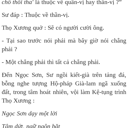
chỗ thối tha'
là thuộc về quân-vị hay thần-vị ?”
Sư đáp : Thuộc về thần-vị.
Thọ Xương quở : Sẽ có người cười ông.
- Tại sao trước nói phải mà bây giờ nói chẳng
phải ?
- Một chẳng phải thì tất cả chẳng phải.
Đến Ngọc Sơn, Sư ngồi kiết-già trên tảng đá,
bỗng nghe tượng Hộ-pháp Già-lam ngã xuống
đất, trong tâm hoát nhiên, vội làm Kệ-tụng trình
Thọ Xương :
Ngọc Sơn dạy một lời
Tâm dứt, ngữ ngôn bặt