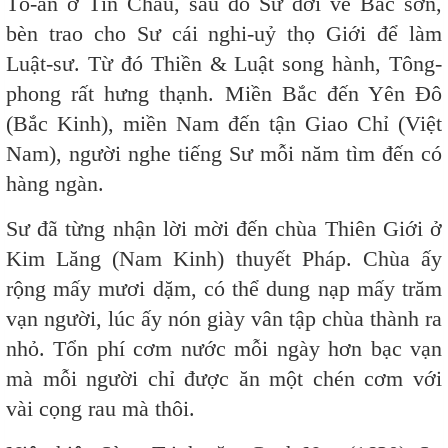
Tổ-ấn ở Tín Châu, sau đó Sư dời về Bác sơn,
bèn trao cho Sư cái nghi-uỷ thọ Giới để làm
Luật-sư. Từ đó Thiền & Luật song hành, Tông-
phong rất hưng thạnh. Miền Bắc đến Yên Đô
(Bắc Kinh), miền Nam đến tận Giao Chỉ (Việt
Nam), người nghe tiếng Sư mỗi năm tìm đến có
hàng ngàn.
Sư đã từng nhận lời mời đến chùa Thiên Giới ở
Kim Lăng (Nam Kinh) thuyết Pháp. Chùa ấy
rộng mấy mươi dặm, có thể dung nạp mấy trăm
vạn người, lúc ấy nón giày vân tập chùa thành ra
nhỏ. Tổn phí cơm nước mỗi ngày hơn bạc vạn
mà mỗi người chỉ được ăn một chén cơm với
vài cọng rau mà thôi.