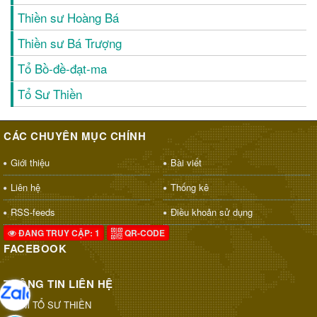
Thiền sư Hoàng Bá
Thiền sư Bá Trượng
Tổ Bồ-đề-đạt-ma
Tổ Sư Thiền
CÁC CHUYÊN MỤC CHÍNH
Giới thiệu
Bài viết
Liên hệ
Thống kê
RSS-feeds
Điều khoản sử dụng
ĐANG TRUY CẬP: 1
QR-CODE
FACEBOOK
THÔNG TIN LIÊN HỆ
THAM TỔ SƯ THIỀN